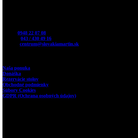
Kontakt
Mobil:
0948 22 07 08
Telefón:
043 / 430 49 16
E-Mail:
centrum@slovakiamartin.sk
Užitočné odkazy
Naša ponuka
Donáška
Rezervácie stolov
Obchodné podmienky
Súbory Cookies
GDPR (Ochrana osobných údajov)
Prevádzkovateľ
Slovakia Restaurant & Pizza
VENEZIA MT s.r.o.
miesto podnikania: