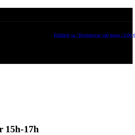
Prihlásiť sa / Registrovať sa
0
items
/
0.00
er 15h-17h