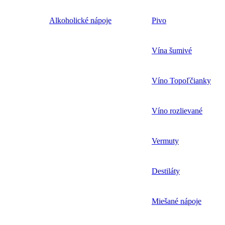
Alkoholické nápoje
Pivo
Vína šumivé
Víno Topoľčianky
Víno rozlievané
Vermuty
Destiláty
Miešané nápoje