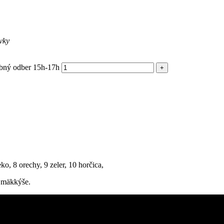
vky
obný odber 15h-17h
eko, 8 orechy, 9 zeler, 10 horčica,
4 mäkkýše.