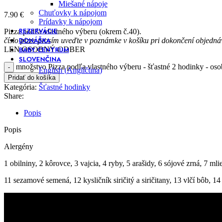
Miešané nápoje
Chuťovky k nápojom
7.90
€
Prídavky k nápojom
REZERVÁCIE
Pizza podľa vlastného výberu (okrem č.40).
DONÁŠKA
číslo pizze prosím uveďte v poznámke v košíku pri dokončení objedná
BABY CENTRUM
LEN OSOBNÝ ODBER
SLOVENČINA
množstvo Pizza podľa vlastného výberu - šťastné 2 hodinky - os
English
(
Angličtina
)
Pridať do košíka
Kategória:
Šťastné hodinky
Share:
Popis
Popis
Alergény
1 obilniny, 2 kôrovce, 3 vajcia, 4 ryby, 5 arašidy, 6 sójové zrná, 7 mli
11 sezamové semená, 12 kysličník siričitý a siričitany, 13 vlčí bôb, 1