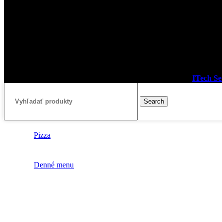
Ul. 29. augusta
635/6
03601 Martin
IČO: 43 948 189
Facebook
2023
SLOVAKIA Restaurant & Pizza, Martin
I Vytvoril
ITech Ser
Search
Pizza
Denné menu