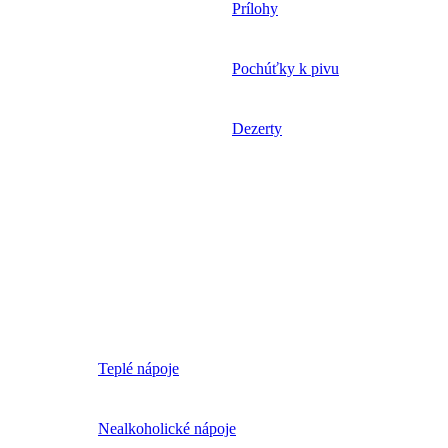
Prílohy
Pochúťky k pivu
Dezerty
Teplé nápoje
Nealkoholické nápoje