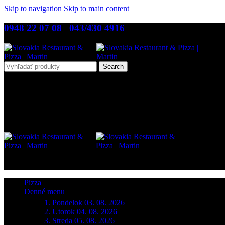
Skip to navigation
Skip to main content
0948 22 07 08
,
043/430 4916
Search
Pizza
Denné menu
1. Pondelok 03. 08. 2026
2. Utorok 04. 08. 2026
3. Streda 05. 08. 2026