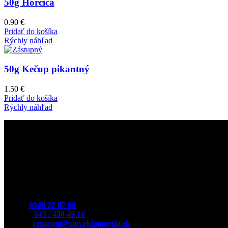
50g Horčica
0.90
€
Pridať do košíka
Rýchly náhľad
50g Kečup pikantný
1.50
€
Pridať do košíka
Rýchly náhľad
Kontakt
Mobil:
0948 22 07 08
Telefón:
043 / 430 49 16
E-Mail:
centrum@slovakiamartin.sk