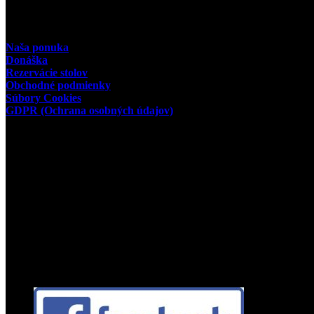
Užitočné odkazy
Naša ponuka
Donáška
Rezervácie stolov
Obchodné podmienky
Súbory Cookies
GDPR (Ochrana osobných údajov)
Prevádzkovateľ
Slovakia Restaurant & Pizza
VENEZIA MT s.r.o.
miesto podnikania:
Ul. 29. augusta
635/6
03601 Martin
IČO: 43 948 189
Facebook