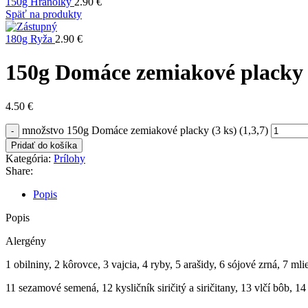
150g Hranolky
2.90
€
Späť na produkty
180g Ryža
2.90
€
150g Domáce zemiakové placky (
4.50
€
množstvo 150g Domáce zemiakové placky (3 ks) (1,3,7)
Pridať do košíka
Kategória:
Prílohy
Share:
Popis
Popis
Alergény
1 obilniny, 2 kôrovce, 3 vajcia, 4 ryby, 5 arašidy, 6 sójové zrná, 7 mli
11 sezamové semená, 12 kysličník siričitý a siričitany, 13 vlčí bôb, 1