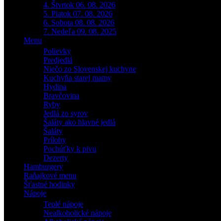
4. Štvrtok 06. 08. 2026
5. Piatok 07. 08. 2026
6. Sobota 08. 08. 2026
7. Nedeľa 09. 08. 2025
Menu
Polievky
Predjedlá
Niečo zo Slovenskej kuchyne
Kuchyňa starej mamy
Hydina
Bravčovina
Ryby
Jedlá zo syrov
Šaláty ako hlavné jedlá
Šaláty
Prílohy
Pochúťky k pivu
Dezerty
Hamburgery
Raňajkové menu
Šťastné hodinky
Nápoje
Teplé nápoje
Nealkoholické nápoje