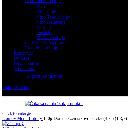
Alkoholické nápoje
Pivo
Vína šumivé
Víno Topoľčianky
Víno rozlievané
Vermuty
Destiláty
Miešané nápoje
Chuťovky k nápojom
Prídavky k nápojom
Rezervácie
Donáška
Baby Centrum
Slovenčina
English
(
Angličtina
)
0948 22 07 08
Click to enlarge
Domov
Menu
Prílohy
150g Domáce zemiakové placky (3 ks) (1,3,7)